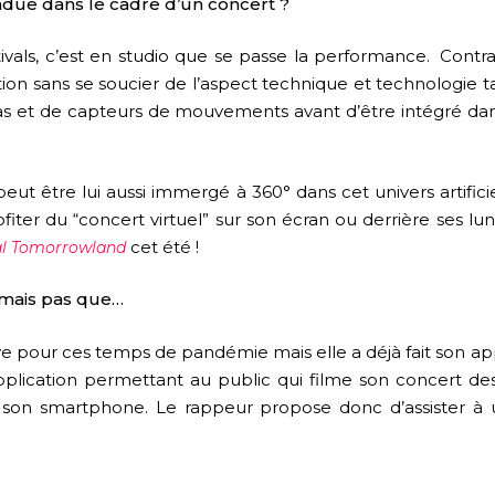
ndue dans le cadre d’un concert ?
ivals, c’est en studio que se passe la performance. Contrai
estation sans se soucier de l’aspect technique et technologi
as et de capteurs de mouvements avant d’être intégré dan
 peut être lui aussi immergé à 360° dans cet univers artifici
rofiter du “concert virtuel” sur son écran ou derrière ses l
cet été !
val Tomorrowland
 mais pas que…
ive pour ces temps de pandémie mais elle a déjà fait son
ication permettant au public qui filme son concert des
e son smartphone. Le rappeur propose donc d’assister à 