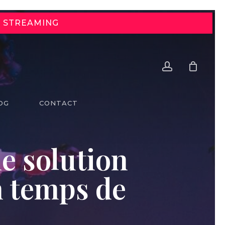
E STREAMING
account
OG
CONTACT
ne solution
n temps de