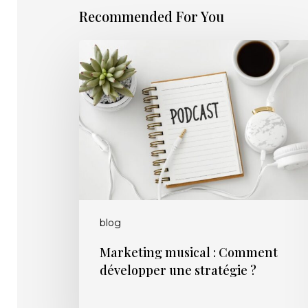
Recommended For You
Marketing
musical
:
Comment
développer
une
stratégie
?
blog
Marketing musical : Comment
développer une stratégie ?