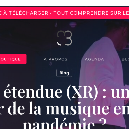
C À TÉLÉCHARGER - TOUT COMPRENDRE SUR L
A PROPOS
AGENDA
BL
BOUTIQUE
Blog
 étendue (XR) : u
r de la musique e
pandémie ?