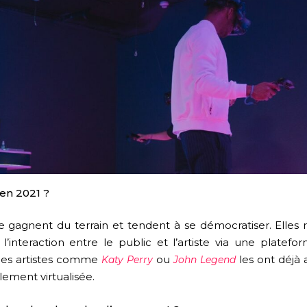
 en 2021 ?
e gagnent du terrain et tendent à se démocratiser. Elles
interaction entre le public et l’artiste via une plateform
. Des artistes comme
ou
les ont déjà 
Katy Perry
John Legend
lement virtualisée.