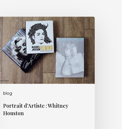
rtrait
Artiste
itney
uston
blog
Portrait d’Artiste : Whitney
Houston