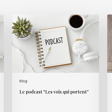
Le
Po
podcast
d’
“Les
:
voix
Wh
qui
Ho
portent”
blog
Le podcast “Les voix qui portent”