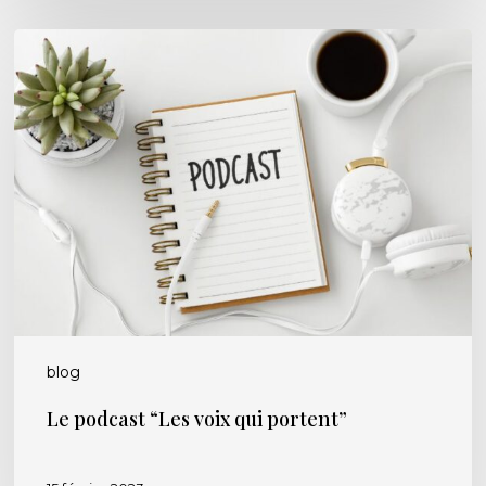
Le
podcast
“Les
voix
qui
portent”
blog
Le podcast “Les voix qui portent”