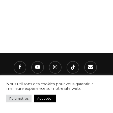
facebook
youtube
instagram
tiktok
email
Nous utilisons des cookies pour vous garantir la
meilleure expérience sur notre site web.
© 2021 - 2022 umanoïa. Tous droits réservés I Site réalisé par
Paramètres
Accepter
umanoïa