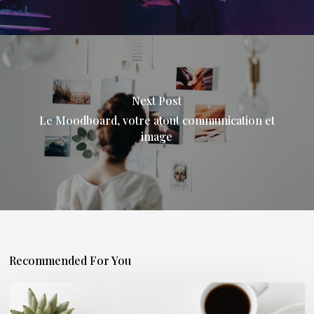
Next Post
Le Moodboard, votre atout communication et
image
Recommended For You
Marketing
musical