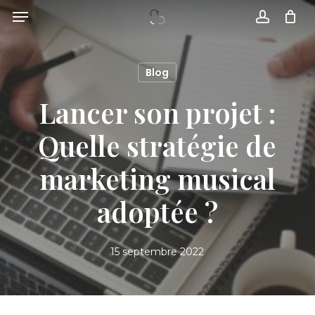
Skip
Menu
to
account
main
content
Blog
Lancer son projet :
Quelle stratégie de
marketing musical
adoptée ?
15 septembre 2022