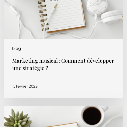
stratégie
?
blog
Marketing musical : Comment développer
une stratégie ?
15 février 2023
Le
podcast
“Les