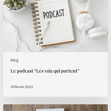
voix
qui
portent”
blog
Le podcast “Les voix qui portent”
15 février 2023
Portrait