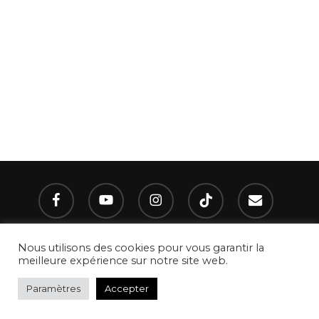
facebook
youtube
instagram
tiktok
email
Nous utilisons des cookies pour vous garantir la
meilleure expérience sur notre site web.
© 2021 - 2022 umanoïa. Tous droits réservés I Site réalisé par
Paramètres
Accepter
umanoïa