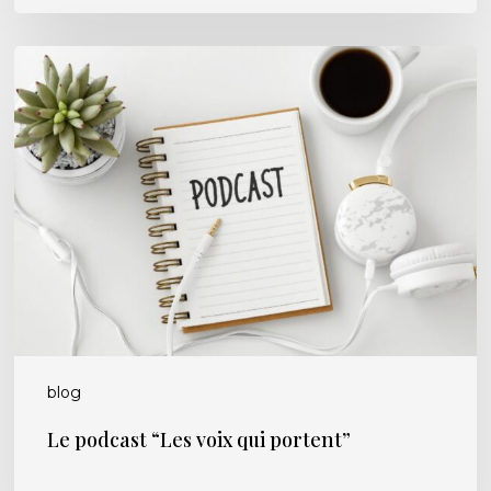
Le
podcast
“Les
voix
qui
portent”
blog
Le podcast “Les voix qui portent”