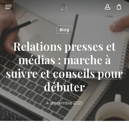
Skip
Menu
to
account
main
content
Blog
Relations presses et
médias : marche à
suivre et conseils pour
débuter
4 septembre 2021