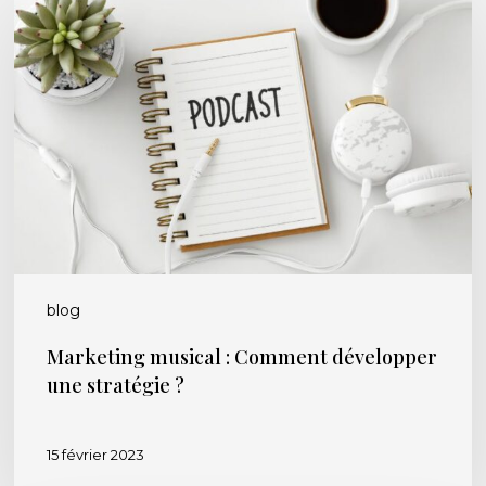
musical
:
Comment
développer
une
stratégie
?
blog
Marketing musical : Comment développer
une stratégie ?
15 février 2023